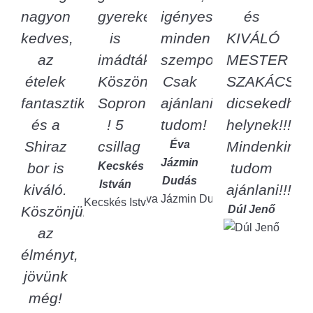
nagyon
gyerekek
igényesség
és
kedves,
is
minden
KIVÁLÓ
az
imádták.
szempontból!
MESTER
ételek
Köszönjük
Csak
SZAKÁCSN
fantasztikusak
Sopron
ajánlani
dicsekedhet
és a
! 5
tudom!
helynek!!!
Shiraz
csillag
Éva
Mindenkinek
Jázmin
bor is
Kecskés
tudom
Dudás
István
kiváló.
ajánlani!!!
Köszönjük
Dúl Jenő
az
élményt,
jövünk
még!