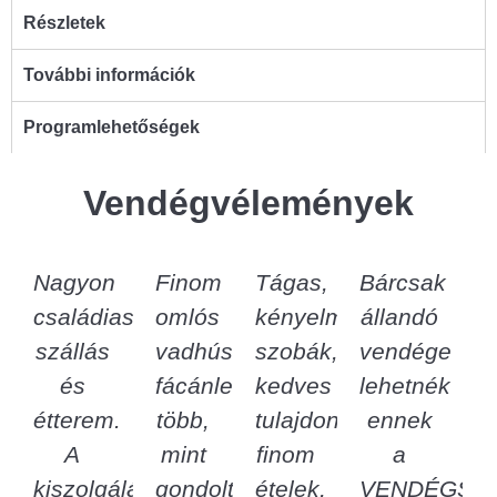
Részletek
További információk
Programlehetőségek
Vendégvélemények
Nagyon
Finom
Tágas,
Bárcsak
családias
omlós
kényelmes
állandó
szállás
vadhúsok,
szobák,
vendége
és
fácánleves
kedves
lehetnék
étterem.
több,
tulajdonosok,
ennek
A
mint
finom
a
kiszolgálás
gondoltam,
ételek,
VENDÉGSZ