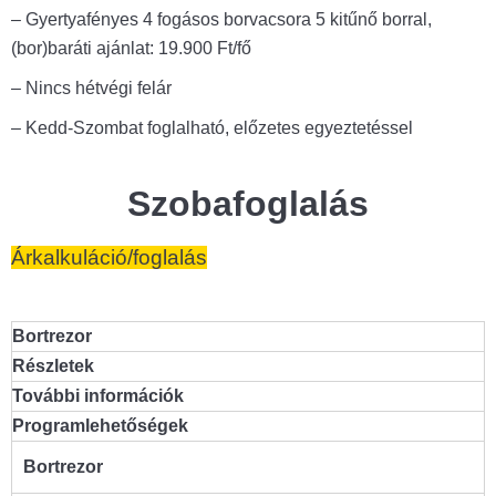
– Gyertyafényes 4 fogásos borvacsora 5 kitűnő borral,
(bor)baráti ajánlat: 19.900 Ft/fő
– Nincs hétvégi felár
– Kedd-Szombat foglalható, előzetes egyeztetéssel
Szobafoglalás
Árkalkuláció/foglalás
Bortrezor
Részletek
További információk
Programlehetőségek
Bortrezor